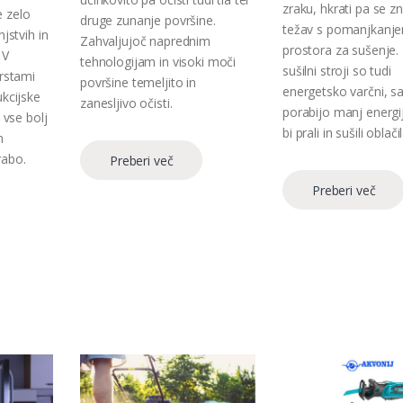
zraku, hkrati pa se zn
 zelo
druge zunanje površine.
težav s pomanjkanj
njstvih in
Zahvaljujoč naprednim
prostora za sušenje.
 V
tehnologijam in visoki moči
sušilni stroji so tudi
vrstami
površine temeljito in
energetsko varčni, sa
ukcijske
zanesljivo očisti.
porabijo manj energij
 vse bolj
bi prali in sušili oblač
n
rabo.
Preberi več
Preberi več