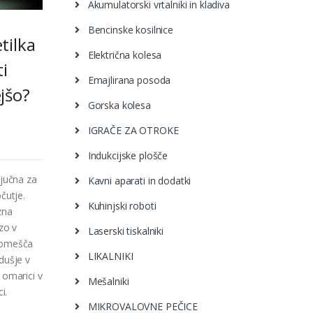
Akumulatorski vrtalniki in kladiva
Bencinske kosilnice
tilka
Električna kolesa
ti
Emajlirana posoda
jšo?
Gorska kolesa
IGRAČE ZA OTROKE
Indukcijske plošče
ljučna za
Kavni aparati in dodatki
čutje.
Kuhinjski roboti
zna
zo v
Laserski tiskalniki
domešča
LIKALNIKI
dušje v
 omarici v
Mešalniki
i.
MIKROVALOVNE PEČICE