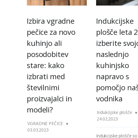
Izbira vgradne
Indukcijske
pečice za novo
plošče leta 
kuhinjo ali
izberite svoj
posodobitev
naslednjo
stare: kako
kuhinjsko
izbrati med
napravo s
številnimi
pomočjo na
proizvajalci in
vodnika
modeli?
Indukcijske plošče
24.02.2023
VGRADNE PEČICE
03.03.2023
Indukcijske plošče so