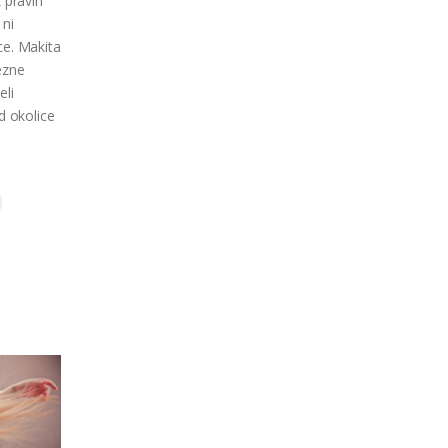
z pravih
 ni
ce. Makita
ezne
eli
d okolice