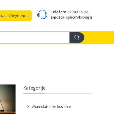
Telefon:
03 749 16 02
java
ali
Registracija
E-pošta:
splet@akvonij.si
Kategorije
Akumulatorske kosilnice