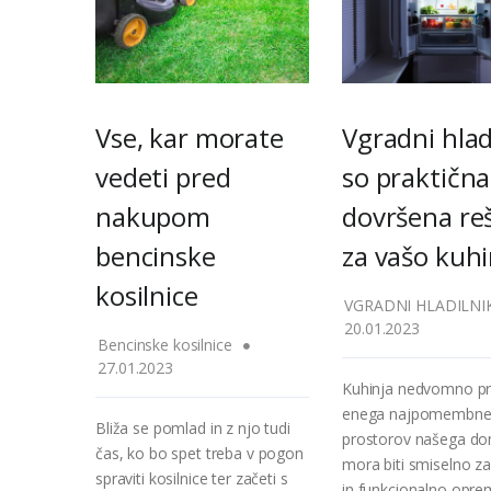
Vse, kar morate
Vgradni hlad
vedeti pred
so praktična
nakupom
dovršena reš
bencinske
za vašo kuhi
kosilnice
VGRADNI HLADILNIK
20.01.2023
Bencinske kosilnice
27.01.2023
Kuhinja nedvomno pr
enega najpomembnej
Bliža se pomlad in z njo tudi
prostorov našega do
čas, ko bo spet treba v pogon
mora biti smiselno z
spraviti kosilnice ter začeti s
in funkcionalno opre