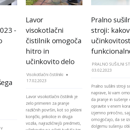
Lavor
Pralno sušil
2023 -
visokotlačni
stroji: kakov
o
čistilnik omogoča
učinkovitost
hitro in
funkcionaln
učinkovito delo
PRALNO SUŠILNI ST
03.02.2023
Visokotlačni čistilniki
šega
17.02.2023
Pralno sušilni stroji s
naprave, ki vam omo
Lavor visokotlačni čistilnik je
da pranje in sušenje 
zelo primeren za pranje
opravite v enem kora
različnih površin, kot so jekleni
izjemno priročno, sa
konjički, prikolice in druga
omogočajo, da se iz
vozila, najrazličnejši predmeti,
dolgemu sušenju obla
 v
učinkovito pa očisti tudi tla ter