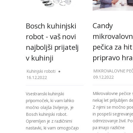
Candy
Bosch kuhinjski
mikrovalovn
robot - vaš novi
pečica za hi
najboljši prijatelj
pripravo hr
v kuhinji
MIKROVALOVNE PEČ
Kuhinjski roboti
09.12.2022
16.12.2022
Mikrovalovne pečice 
Vsestranski kuhinjski
nekaj let priljubljen de
pripomoček, ki vam lahko
Z njimi se močno po
močno olajša življenje, je
in pospeši segrevanje
Bosch kuhinjski robot.
odmrzovanje živil. Po
Opremljen je z različnimi
pa imajo različne
nastavki, ki vam omogočajo