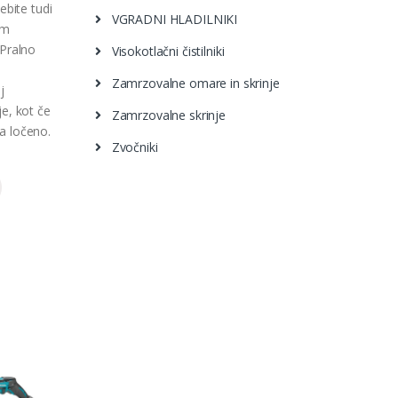
ebite tudi
VGRADNI HLADILNIKI
em
 Pralno
Visokotlačni čistilniki
Zamrzovalne omare in skrinje
j
e, kot če
Zamrzovalne skrinje
ila ločeno.
Zvočniki