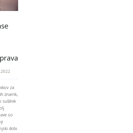
ase
n
aprava
.2022
nikov za
nih znamk,
 sušilnik
olj
prave so
ji
enjski dobi.