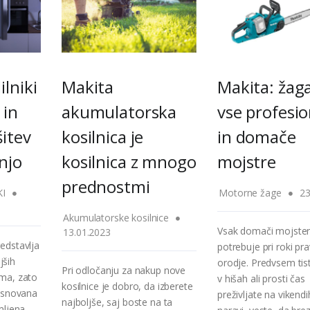
ilniki
Makita
Makita: žag
 in
akumulatorska
vse profesi
itev
kosilnica je
in domače
njo
kosilnica z mnogo
mojstre
prednostmi
I
Motorne žage
23
Akumulatorske kosilnice
Vsak domači mojste
13.01.2023
edstavlja
potrebuje pri roki pr
ših
orodje. Predvsem tisti,
Pri odločanju za nakup nove
ma, zato
v hišah ali prosti čas
kosilnice je dobro, da izberete
asnovana
preživljate na vikendi
najboljše, saj boste na ta
mljena.