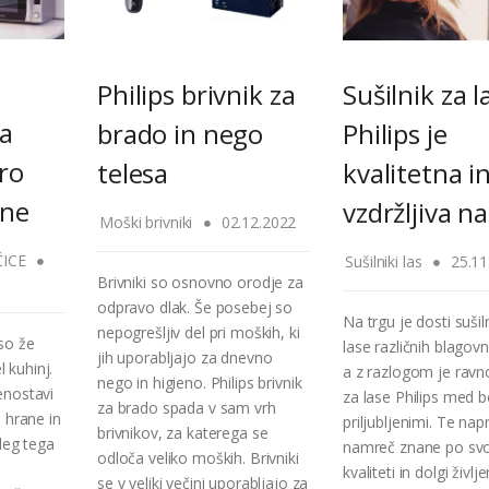
Philips brivnik za
Sušilnik za l
a
brado in nego
Philips je
tro
telesa
kvalitetna i
ane
vzdržljiva n
Moški brivniki
02.12.2022
ICE
Sušilniki las
25.11
Brivniki so osnovno orodje za
odpravo dlak. Še posebej so
Na trgu je dosti sušil
nepogrešljiv del pri moških, ki
so že
lase različnih blagov
jih uporabljajo za dnevno
l kuhinj.
a z razlogom je ravno
nego in higieno. Philips brivnik
enostavi
za lase Philips med b
za brado spada v sam vrh
 hrane in
priljubljenimi. Te na
brivnikov, za katerega se
leg tega
namreč znane po svo
odloča veliko moških. Brivniki
kvaliteti in dolgi življ
se v veliki večini uporabljajo za