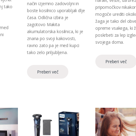
naravi, veste, da bre
način izjemno zadovoljni in
nj tako
pripomočkov nikakor
boste kosilnico uporabljali dlje
mogoče urediti okoli
časa. Odlična izbira je
žaga je tako del obv
zagotovo Makita
, med
opreme vsakega, ki ž
akumulatorska kosilnica, ki je
ni
poskrbeti za lep izgle
znana po svoji kakovosti,
svojega doma.
ravno zato pa je med kupci
tako zelo priljubljena.
Preberi več
Preberi več