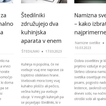
 za
Štedilniki
Namizna sve
malno
združujejo dva
– kako izbra
la
kuhinjska
najprimerne
aparata v enem
Namizne svetilke
10.03.2023
ŠTEDILNIKI
17.03.2023
rilo na
Dobra osvetlitev je k
Kuhinja ni popolna, če ne
a vrvici
prijetno vzdušje in po
vsebuje vsaj ene naprave za
 morate
Skrbno izbrana nami
toplotno obdelavo hrane.
s pomočjo
svetilka osvetljuje mi
Vsebovati mora torej vsaj
i, ki doma
pisarni, pogosto na
kuhalno ploščo ali pečico,
, pa se
lestence, zaokroži vz
večina kuhinj pa vsebuje
si
dnevni sobi, na nočni
oboje. V mnogih kuhinjah pa
e
otroški sobi ali spalnic
se pojavljajo štedilniki, ki v