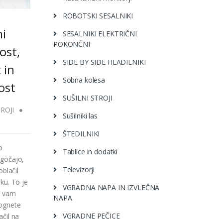
ROBOTSKI SESALNIKI
ni
SESALNIKI ELEKTRIČNI
POKONČNI
ost,
SIDE BY SIDE HLADILNIKI
 in
Sobna kolesa
ost
SUŠILNI STROJI
ROJI
Sušilniki las
ŠTEDILNIKI
o
Tablice in dodatki
gočajo,
Televizorji
oblačil
ku. To je
VGRADNA NAPA IN IZVLEČNA
j vam
NAPA
ognete
VGRADNE PEČICE
čil na