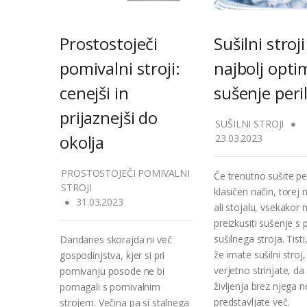
Prostostoječi
Sušilni stroji
pomivalni stroji:
najbolj opti
cenejši in
sušenje peri
prijaznejši do
SUŠILNI STROJI
okolja
23.03.2023
PROSTOSTOJEČI POMIVALNI
Če trenutno sušite pe
STROJI
klasičen način, torej n
31.03.2023
ali stojalu, vsekakor
preizkusiti sušenje 
sušilnega stroja. Tist
Dandanes skorajda ni več
že imate sušilni stroj
gospodinjstva, kjer si pri
verjetno strinjate, da 
pomivanju posode ne bi
življenja brez njega n
pomagali s pomivalnim
predstavljate več.
strojem. Večina pa si stalnega