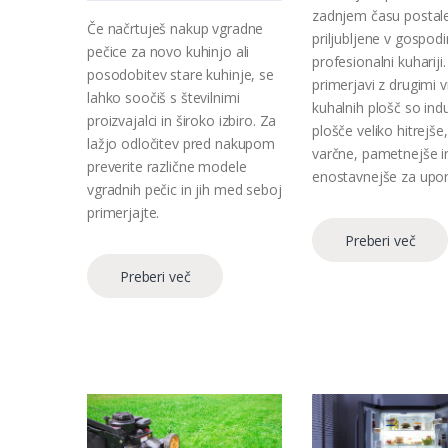
zadnjem času postale
Če načrtuješ nakup vgradne
priljubljene v gospodi
pečice za novo kuhinjo ali
profesionalni kuhariji.
posodobitev stare kuhinje, se
primerjavi z drugimi 
lahko soočiš s številnimi
kuhalnih plošč so ind
proizvajalci in široko izbiro. Za
plošče veliko hitrejše,
lažjo odločitev pred nakupom
varčne, pametnejše i
preverite različne modele
enostavnejše za upo
vgradnih pečic in jih med seboj
primerjajte.
Preberi več
Preberi več