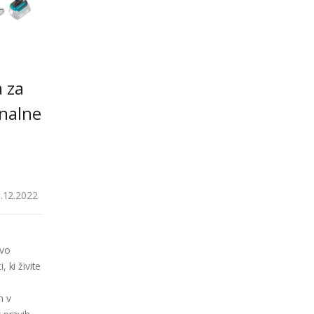
a za
onalne
.12.2022
r
avo
 ki živite
h v