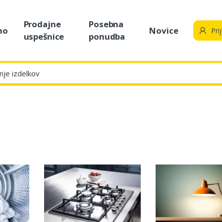
Prodajne
Posebna
no
Novice
Pri
uspešnice
ponudba