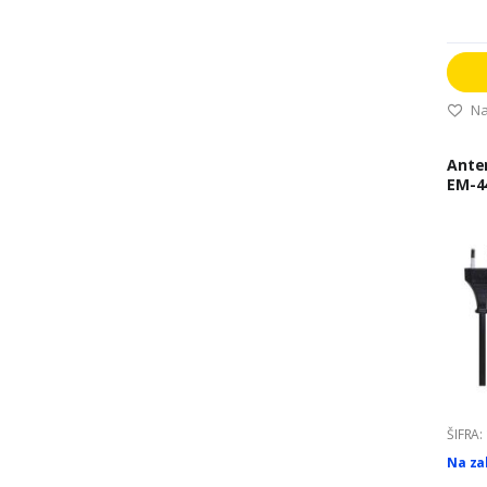
Na
Ante
EM-4
ŠIFRA:
Na za