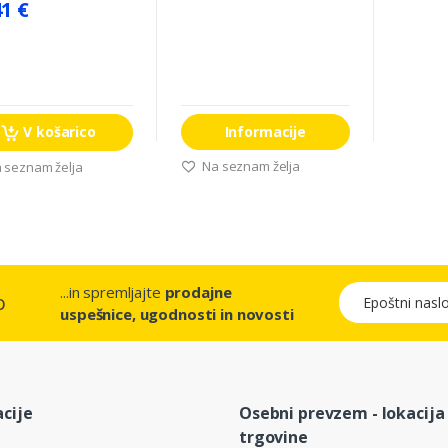
41 €
V košarico
Informacije
Na seznam želja
 seznam želja
...in spremljajte
prodajne
Epoštni naslov
o
uspešnice, ugodnosti in novosti
cije
Osebni prevzem - lokacija
trgovine