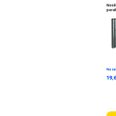
Nosil
para
Na za
19,