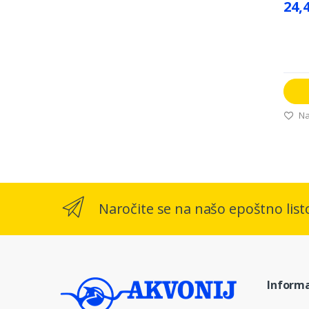
24,
Na
Naročite se na našo epoštno list
Informa