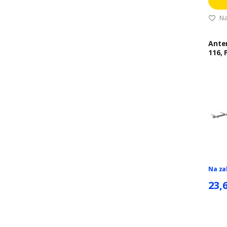
Na
Ante
116, 
DVB-T
Na za
23,