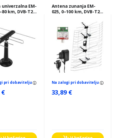
 univerzalna EM-
Antena zunanja EM-
025, 0–100 km, DVB-T2,
TE/4G/5G
DAB, filtr LTE/4G
gi pri dobavitelju
Na zalogi pri dobavitelju
 €
33,89 €
V košarico
V košarico