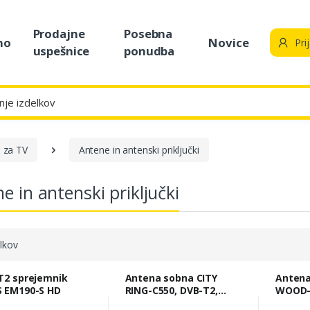
Prodajne
Posebna
no
Novice
Pri
uspešnice
ponudba
 za TV
Antene in antenski priključki
e in antenski priključki
lkov
T2 sprejemnik
Antena sobna CITY
Antena
 EM190-S HD
RING-C550, DVB-T2,
WOOD-C
DAB, FM, filtr LTE/4G/5G
DAB, FM