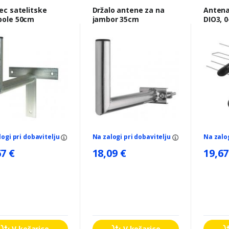
ec satelitske
Držalo antene za na
Antena
bole 50cm
jambor 35cm
DIO3, 0–80 km, DVB-T2,
filtr L
logi pri dobavitelju
Na zalogi pri dobavitelju
Na zalo
67 €
18,09 €
19,67
V košarico
V košarico