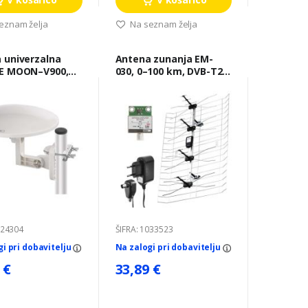
eznam želja
Na seznam želja
 univerzalna
Antena zunanja EM-
E MOON–V900,
030, 0–100 km, DVB-T2,
 FM, DAB, filtr
DAB, filter LTE/4G
/5G
024304
ŠIFRA: 1033523
gi pri dobavitelju
Na zalogi pri dobavitelju
 €
33,89 €