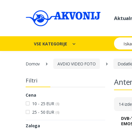
Aktual
Iskanje
VSE KATEGORIJE
Domov
AVDIO VIDEO FOTO
Dodatki
Filtri
Anten
Cena
10 - 25 EUR
(8)
14 izde
25 - 50 EUR
(6)
DVB-
EMOS
Zaloga