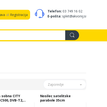
Telefon:
03 749 16 02
java
ali
Registracija
E-pošta:
splet@akvonij.si
Zaporedje
 sobna CITY
Nosilec satelitske
500, DVB-T2,
parabole 35cm
, filtr LTE/4G/5G