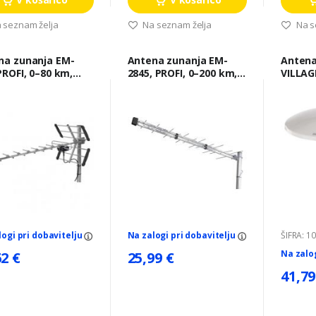
 seznam želja
Na seznam želja
Na s
na zunanja EM-
Antena zunanja EM-
Antena
PROFI, 0–80 km,
2845, PROFI, 0–200 km,
VILLAG
2, filtr LTE/4G
DVB-T2, filtr LTE/4G
DVB-T2,
LTE/4G
logi pri dobavitelju
Na zalogi pri dobavitelju
ŠIFRA: 1
Na zalo
62 €
25,99 €
41,79