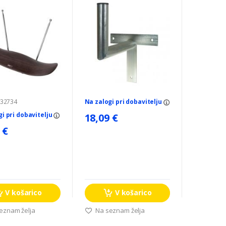
032734
Na zalogi pri dobavitelju
gi pri dobavitelju
18,09 €
 €
V košarico
V košarico
eznam želja
Na seznam želja