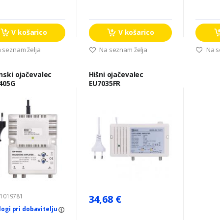
V košarico
V košarico
 seznam želja
Na seznam želja
Na s
nski ojačevalec
Hišni ojačevalec
405G
EU7035FR
 1019781
34,68 €
logi pri dobavitelju