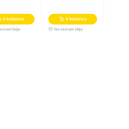
V košarico
V košarico
eznam želja
Na seznam želja