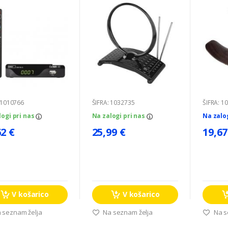
 1010766
ŠIFRA: 1032735
ŠIFRA: 1
logi pri nas
Na zalogi pri nas
Na zalo
62 €
25,99 €
19,67
V košarico
V košarico
 seznam želja
Na seznam želja
Na s