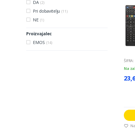
DA
(2)
Pri dobavitelju
(11)
NE
(1)
Proizvajalec
EMOS
(14)
ŠIFRA:
Na za
23,
Na