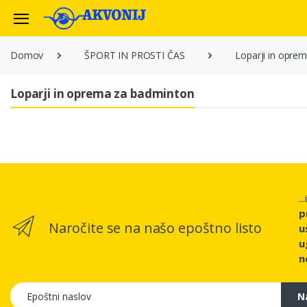
Domov
ŠPORT IN PROSTI ČAS
Loparji in opre
Loparji in oprema za badminton
..
p
Naročite se na našo epoštno listo
u
u
n
Epoštni naslov
N