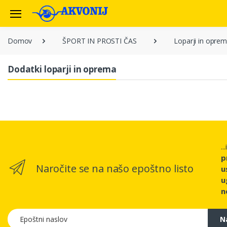
Domov
ŠPORT IN PROSTI ČAS
Loparji in opre
Dodatki loparji in oprema
..
p
Naročite se na našo epoštno listo
u
u
n
Epoštni naslov
N