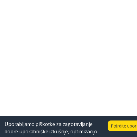
Uporabljamo piškotke za zagotavljanje
Potrdite upo
dobre uporabniške izkušnje, optimizacijo