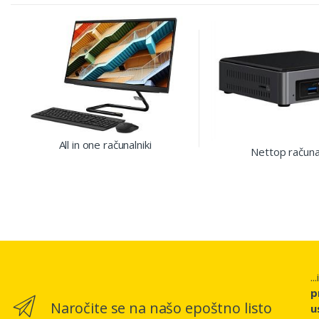
All in one računalniki
Nettop računal
..
p
Naročite se na našo epoštno listo
u