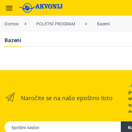
Domov
POLETNI PROGRAM
Bazeni
Bazeni
..
p
Naročite se na našo epoštno listo
u
u
n
Epoštni naslov
N