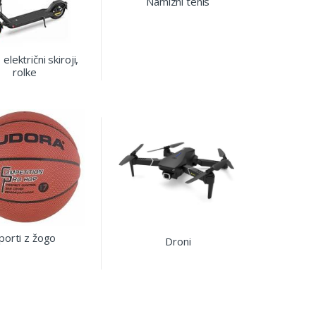
Namizni tenis
, električni skiroji,
rolke
porti z žogo
Droni