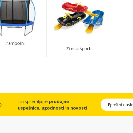
Trampolini
Zimski športi
...in spremljajte
prodajne
Epoštni naslov
o
uspešnice, ugodnosti in novosti