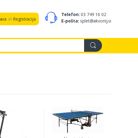
Telefon:
03 749 16 02
java
ali
Registracija
E-pošta:
splet@akvonij.si