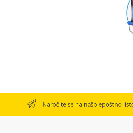
Naročite se na našo epoštno list