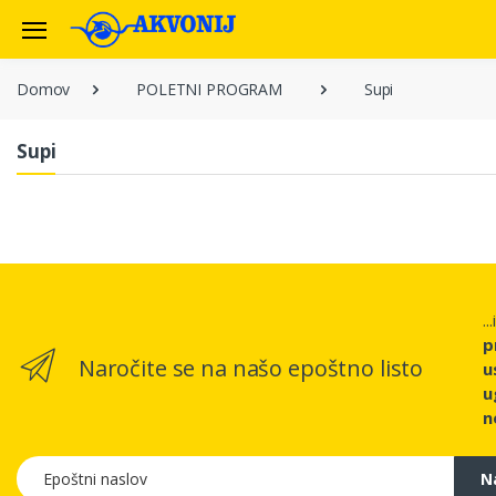
Domov
POLETNI PROGRAM
Supi
Supi
..
p
Naročite se na našo epoštno listo
u
u
n
Epoštni naslov
N