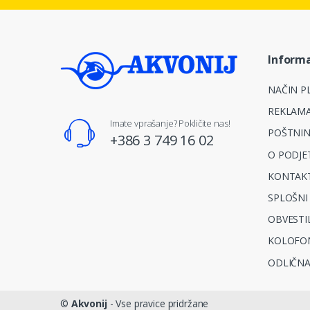
Informa
NAČIN PL
REKLAMA
Imate vprašanje? Pokličite nas!
POŠTNIN
+386 3 749 16 02
O PODJE
KONTAKT
SPLOŠNI
OBVESTI
KOLOFO
ODLIČNA
©
Akvonij
- Vse pravice pridržane