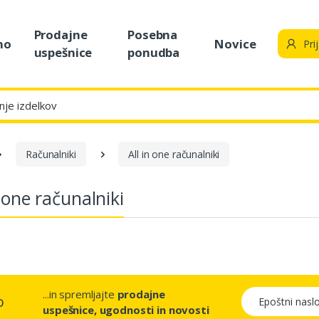
Prodajne
Posebna
no
Novice
Pri
uspešnice
ponudba
Računalniki
All in one računalniki
n one računalniki
...in spremljajte
prodajne
Epoštni naslov
o
uspešnice, ugodnosti in novosti