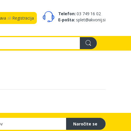
Telefon:
03 749 16 02
java
ali
Registracija
E-pošta:
splet@akvonij.si
Naročite se