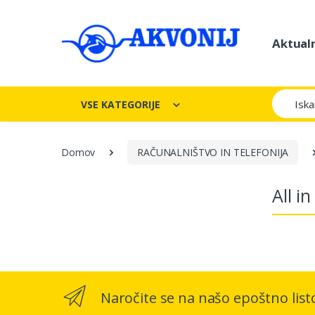
Aktual
Iskanje
VSE KATEGORIJE
Domov
RAČUNALNIŠTVO IN TELEFONIJA
All i
Naročite se na našo epoštno list