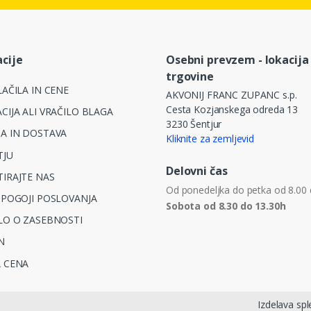
cije
Osebni prevzem - lokacija
trgovine
AČILA IN CENE
AKVONIJ FRANC ZUPANC s.p.
Cesta Kozjanskega odreda 13
CIJA ALI VRAČILO BLAGA
3230 Šentjur
A IN DOSTAVA
Kliknite za zemljevid
TJU
Delovni čas
IRAJTE NAS
Od ponedeljka do petka od 8.00 
 POGOJI POSLOVANJA
Sobota od 8.30 do 13.30h
LO O ZASEBNOSTI
N
 CENA
Izdelava spl