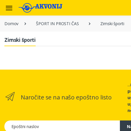
Domov
ŠPORT IN PROSTI ČAS
Zimski športi
Zimski športi
..
p
Naročite se na našo epoštno listo
u
u
n
Epoštni naslov
N