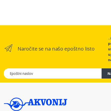
..
p
Naročite se na našo epoštno listo
u
u
n
Epoštni naslov
N