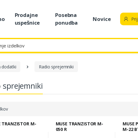
Prodajne
Posebna
no
Novice
Pri
uspešnice
ponudba
n dodatki
Radio sprejemniki
 sprejemniki
lkov
 M-
MUSE TRANZISTOR M-
MUSE PRENOSNI RADIO
S
050 R
M-22 B