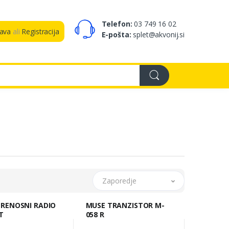
Telefon:
03 749 16 02
java
ali
Registracija
E-pošta:
splet@akvonij.si
Zaporedje
MUSE TRANZISTOR M-
T
058 R