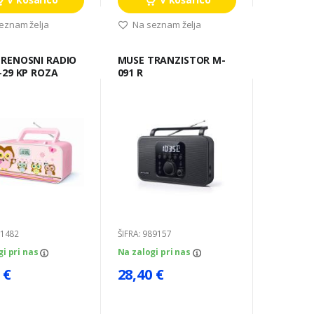
eznam želja
Na seznam želja
MUSE TRANZISTOR M-
-29 KP ROZA
091 R
91482
ŠIFRA: 989157
gi pri nas
Na zalogi pri nas
 €
28,40 €