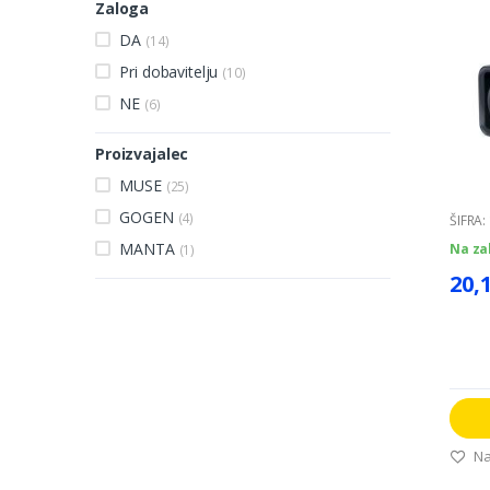
Zaloga
DA
(14)
Pri dobavitelju
(10)
NE
(6)
Proizvajalec
MUSE
(25)
GOGEN
(4)
ŠIFRA:
MANTA
Na za
(1)
20,
Na