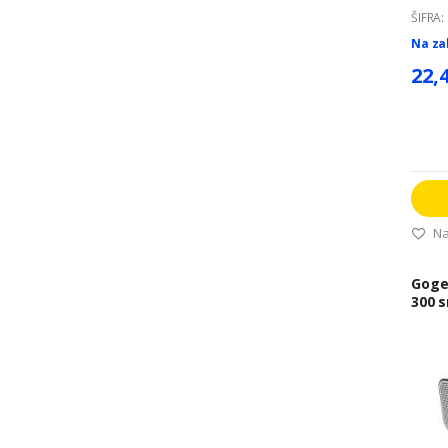
ŠIFRA:
Na za
22,
Na
Goge
300 s
GOG