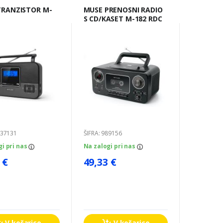
MUSE PRENOSNI RADIO
S CD/KASET M-182 RDC
037131
ŠIFRA: 989156
gi pri nas
Na zalogi pri nas
 €
49,33 €
V košarico
V košarico