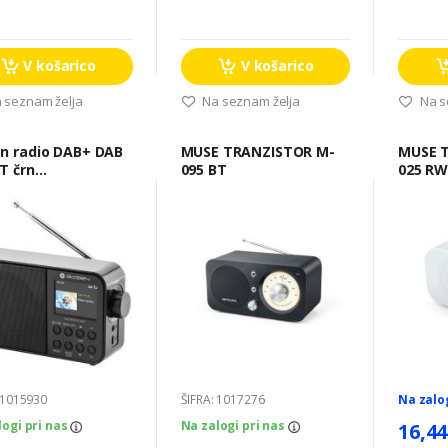
V košarico
V košarico
 seznam želja
Na seznam želja
Na s
n radio DAB+ DAB
MUSE TRANZISTOR M-
MUSE TRANZISTOR M-
T črn
095 BT
025 R
AB500BTC
 1015930
ŠIFRA: 1017276
Na zalo
logi pri nas
Na zalogi pri nas
16,44