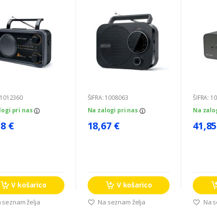
 1012360
ŠIFRA: 1008063
ŠIFRA: 1
logi pri nas
Na zalogi pri nas
Na zalo
18 €
18,67 €
41,85
V košarico
V košarico
 seznam želja
Na seznam želja
Na s