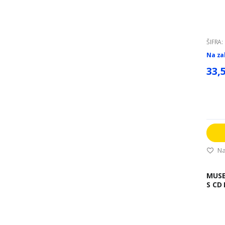
ŠIFRA:
Na za
33,
Na
MUSE PRENOSNI RA
S CD