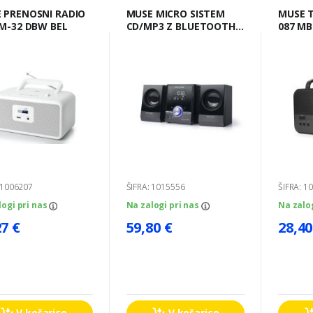
DIO
MUSE MICRO SISTEM
MUSE TRANZISTOR M-
 M-32 DBW BEL
CD/MP3 Z BLUETOOTH
087 MB
M-38 BT
 1006207
ŠIFRA: 1015556
ŠIFRA: 1
logi pri nas
Na zalogi pri nas
Na zalo
27 €
59,80 €
28,40
V košarico
V košarico