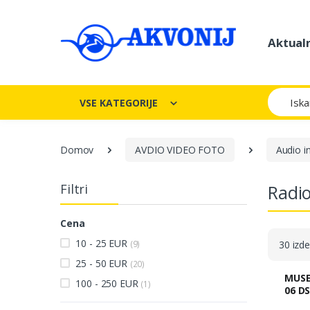
Aktual
Iskanje
VSE KATEGORIJE
Domov
AVDIO VIDEO FOTO
Audio i
Filtri
Radio
Cena
10 - 25 EUR
(9)
30 izde
25 - 50 EUR
(20)
MUSE TRANZISTOR
100 - 250 EUR
(1)
06 D