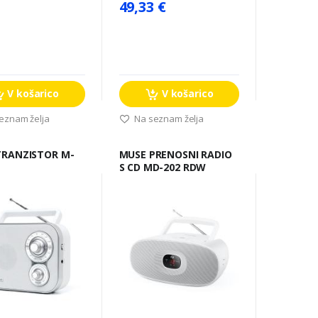
49,33 €
V košarico
V košarico
eznam želja
Na seznam želja
MUSE PRENOSNI RADIO
W
S CD MD-202 RDW