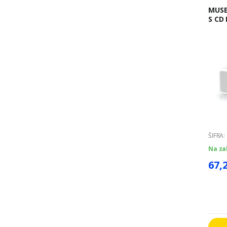
MUSE PRENOSNI RA
S CD
ŠIFRA:
Na za
67,