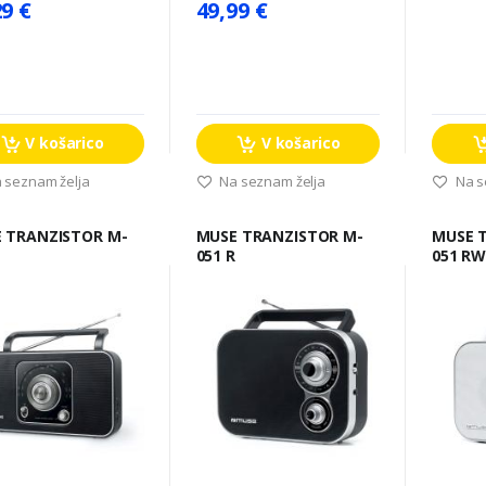
29 €
49,99 €
V košarico
V košarico
 seznam želja
Na seznam želja
Na s
 M-
MUSE TRANZISTOR M-
MUSE TRANZISTOR M-
051 R
051 R