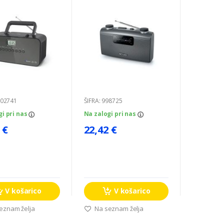
002741
ŠIFRA: 998725
gi pri nas
Na zalogi pri nas
 €
22,42 €
V košarico
V košarico
eznam želja
Na seznam želja