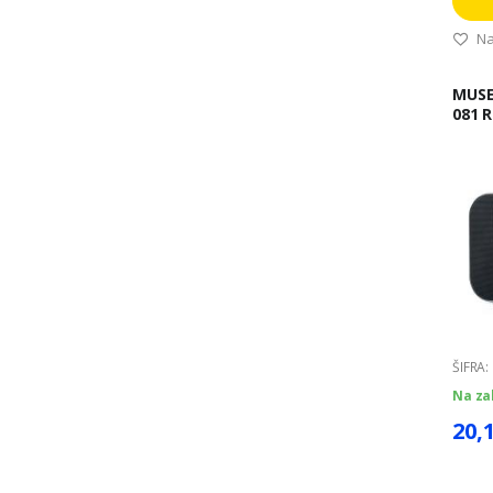
Na
MUSE TRANZISTOR
081 R
ŠIFRA:
Na za
20,