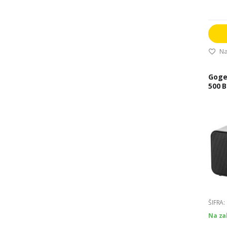
Na
Goge
500 B
GOGD
ŠIFRA:
Na za