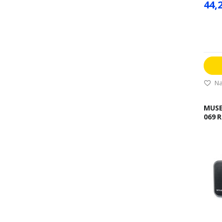
44,
Na
MUSE TRANZISTOR
069 R