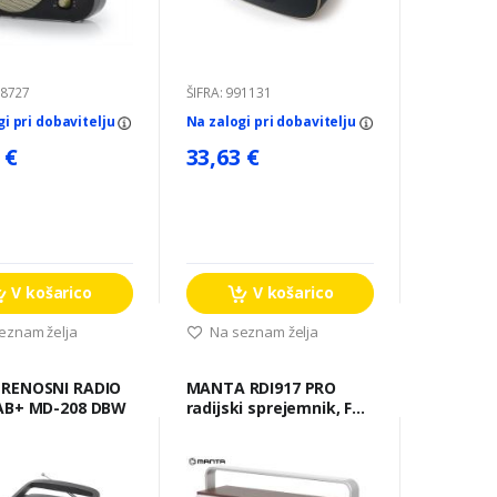
98727
ŠIFRA: 991131
gi pri dobavitelju
Na zalogi pri dobavitelju
 €
33,63 €
V košarico
V košarico
eznam želja
Na seznam želja
MANTA RDI917 PRO
AB+ MD-208 DBW
radijski sprejemnik, FM
Radio, Bluetooth 5.0,
polnilna baterija, USB /
microSD / AUX, budilka,
RETRO