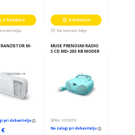
V košarico
V košarico
eznam želja
Na seznam želja
MUSE PRENOSNI RADIO
W
S CD MD-203 KB MODER
gi pri dobavitelju
ŠIFRA: 1010379
Na zalogi pri dobavitelju
 €