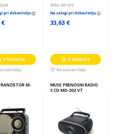
70244
ŠIFRA: 991479
gi pri dobavitelju
Na zalogi pri dobavitelju
 €
33,63 €
V košarico
V košarico
eznam želja
Na seznam želja
MUSE PRENOSNI RADIO
S CD MD-202 VT