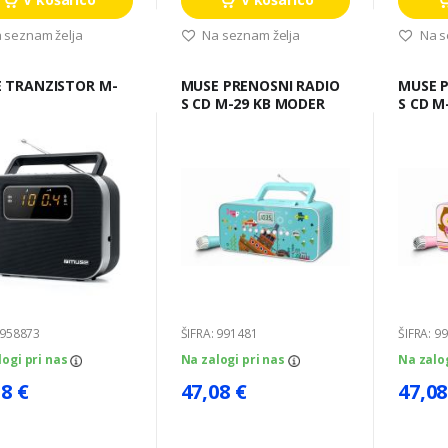
 seznam želja
Na seznam želja
Na s
 M-
MUSE PRENOSNI RADIO
MUSE PRENOSNI RADIO
S CD M-29 KB MODER
S CD M
 958873
ŠIFRA: 991481
ŠIFRA: 9
logi pri nas
Na zalogi pri nas
Na zalo
18 €
47,08 €
47,08