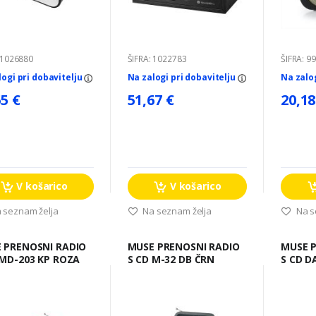
 1026880
ŠIFRA: 1022783
ŠIFRA: 9
logi pri dobavitelju
Na zalogi pri dobavitelju
Na zalo
55 €
51,67 €
20,18
V košarico
V košarico
 seznam želja
Na seznam želja
Na s
DIO
MUSE PRENOSNI RADIO
MUSE PRENOSNI RADIO
 MD-203 KP ROZA
S CD M-32 DB ČRN
S CD D