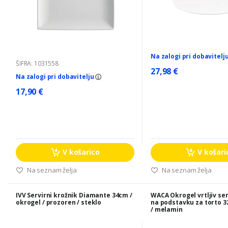
Na zalogi pri dobavitelj
ŠIFRA: 1031558
27,98 €
Na zalogi pri dobavitelju
17,90 €
V košarico
V košari
Na seznam želja
Na seznam želja
IVV Servirni krožnik Diamante 34cm /
WACA Okrogel vrtljiv ser
okrogel / prozoren / steklo
na podstavku za torto 3
/ melamin