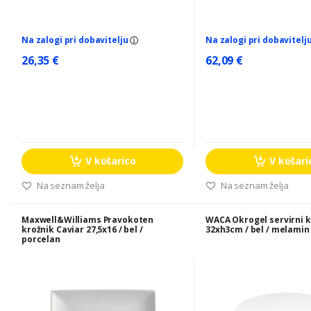
Na zalogi pri dobavitelju
Na zalogi pri dobavitelj
26,35 €
62,09 €
V košarico
V košari
Na seznam želja
Na seznam želja
Maxwell&Williams Pravokoten
WACA Okrogel servirni k
krožnik Caviar 27,5x16 / bel /
32xh3cm / bel / melamin
porcelan