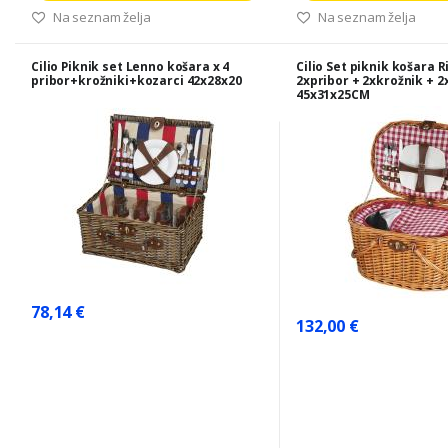
Na seznam želja
Na seznam želja
Cilio Piknik set Lenno košara x 4
Cilio Set piknik košara R
pribor+krožniki+kozarci 42x28x20
2xpribor + 2xkrožnik + 
45x31x25CM
78,14 €
132,00 €