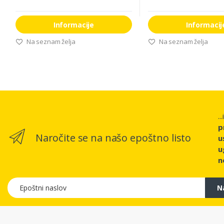
Informacije
Informacij
Na seznam želja
Na seznam želja
..
p
Naročite se na našo epoštno listo
u
u
n
Epoštni naslov
N