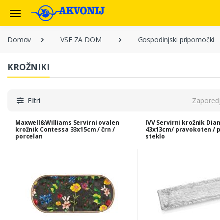
Domov
VSE ZA DOM
Gospodinjski pripomočki
KROŽNIKI
Filtri
Zapored
Maxwell&Williams Servirni ovalen
IVV Servirni krožnik Di
krožnik Contessa 33x15cm / črn /
43x13cm/ pravokoten / p
porcelan
steklo