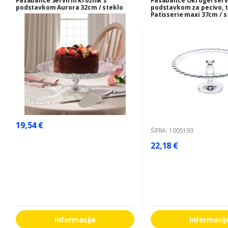
Pasabahce Servirni krožnik s
Pasabahce Okrogel servi
podstavkom Aurora 32cm / steklo
podstavkom za pecivo, 
Patisserie maxi 37cm / s
19,54 €
ŠIFRA: 1005193
22,18 €
Informacije
Informacij