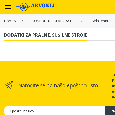
Domov
GOSPODINJSKI APARATI
Bela tehnika
DODATKI ZA PRALNE, SUŠILNE STROJE
..
p
Naročite se na našo epoštno listo
u
u
n
Epoštni naslov
N