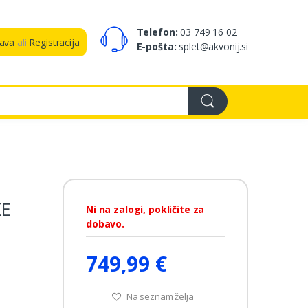
Telefon:
03 749 16 02
java
ali
Registracija
E-pošta:
splet@akvonij.si
KE
Ni na zalogi, pokličite za
dobavo.
749,99 €
Na seznam želja