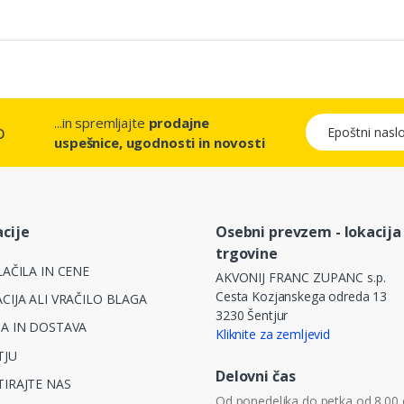
...in spremljajte
prodajne
Epoštni naslov
o
uspešnice, ugodnosti in novosti
cije
Osebni prevzem - lokacija
trgovine
AČILA IN CENE
AKVONIJ FRANC ZUPANC s.p.
Cesta Kozjanskega odreda 13
CIJA ALI VRAČILO BLAGA
3230 Šentjur
A IN DOSTAVA
Kliknite za zemljevid
TJU
Delovni čas
IRAJTE NAS
Od ponedeljka do petka od 8.00 