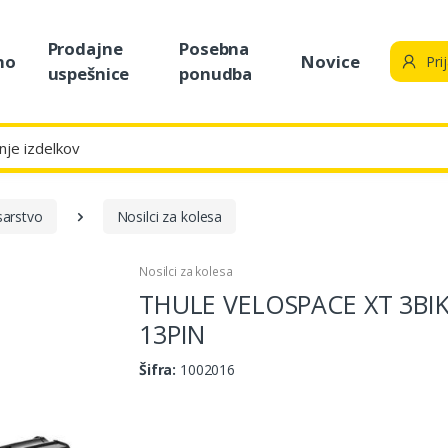
Prodajne
Posebna
no
Novice
Pri
uspešnice
ponudba
sarstvo
Nosilci za kolesa
Nosilci za kolesa
THULE VELOSPACE XT 3BI
13PIN
Šifra:
1002016