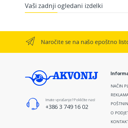
Vaši zadnji ogledani izdelki
Naročite se na našo epoštno list
Informa
NAČIN PL
REKLAMA
Imate vprašanje? Pokličite nas!
POŠTNIN
+386 3 749 16 02
O PODJE
KONTAKT