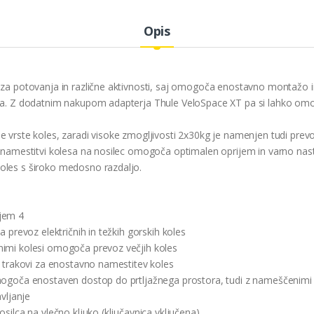
Opis
n za potovanja in različne aktivnosti, saj omogoča enostavno montaž
ila. Z dodatnim nakupom adapterja Thule VeloSpace XT pa si lahko omo
 vrste koles, zaradi visoke zmogljivosti 2x30kg je namenjen tudi prevoz
b namestitvi kolesa na nosilec omogoča optimalen oprijem in varno nast
oles s široko medosno razdaljo.
rjem 4
a prevoz električnih in težkih gorskih koles
nimi kolesi omogoča prevoz večjih koles
i trakovi za enostavno namestitev koles
mogoča enostaven dostop do prtljažnega prostora, tudi z nameščenimi 
vljanje
silca na vlečno kljuko (ključavnica vključena)