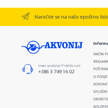
Naročite se na našo epoštno list
Informa
NAČIN PL
REKLAMA
Imate vprašanje? Pokličite nas!
POŠTNIN
+386 3 749 16 02
O PODJE
KONTAKT
SPLOŠNI
OBVESTI
KOLOFO