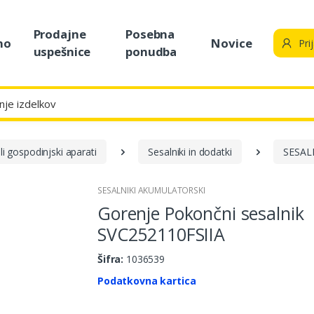
Prodajne
Posebna
no
Novice
Pri
uspešnice
ponudba
i gospodinjski aparati
Sesalniki in dodatki
SESAL
SESALNIKI AKUMULATORSKI
Gorenje Pokončni sesalnik
SVC252110FSIIA
Šifra:
1036539
Podatkovna kartica