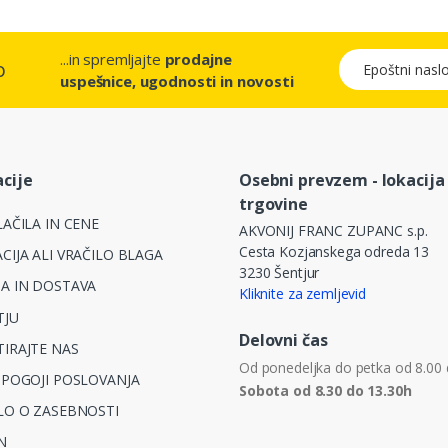
...in spremljajte
prodajne
Epoštni naslov
o
uspešnice, ugodnosti in novosti
cije
Osebni prevzem - lokacija
trgovine
AČILA IN CENE
AKVONIJ FRANC ZUPANC s.p.
Cesta Kozjanskega odreda 13
CIJA ALI VRAČILO BLAGA
3230 Šentjur
A IN DOSTAVA
Kliknite za zemljevid
TJU
Delovni čas
IRAJTE NAS
Od ponedeljka do petka od 8.00 
 POGOJI POSLOVANJA
Sobota od 8.30 do 13.30h
LO O ZASEBNOSTI
N