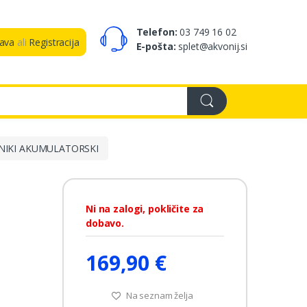
Telefon:
03 749 16 02
java
ali
Registracija
E-pošta:
splet@akvonij.si
NIKI AKUMULATORSKI
Ni na zalogi, pokličite za
dobavo.
169,90 €
Na seznam želja