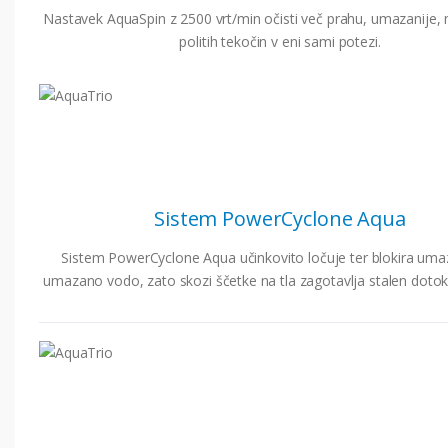
Nastavek AquaSpin z 2500 vrt/min očisti več prahu, umazanije,
politih tekočin v eni sami potezi.
Sistem PowerCyclone Aqua
Sistem PowerCyclone Aqua učinkovito ločuje ter blokira umaz
umazano vodo, zato skozi ščetke na tla zagotavlja stalen dotok