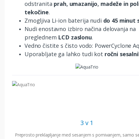
odstranita
prah, umazanijo, madeže in pol
tekočine
.
Zmogljiva Li-ion baterija nudi
do 45 minut 
Nudi enostavno izbiro načina delovanja na
preglednem
LCD zaslonu
.
Vedno čistite s čisto vodo: PowerCyclone A
Uporabljate ga lahko tudi kot
ročni sesaln
3 v 1
Preprosto preklapljanje med sesanjem s pomivanjem, samo s