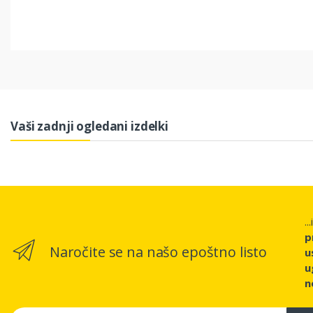
Vaši zadnji ogledani izdelki
..
p
Naročite se na našo epoštno listo
u
u
n