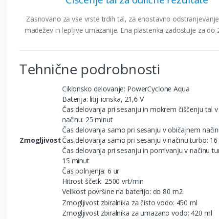
Zasnovano za vse vrste trdih tal, za enostavno odstranjevanj
madežev in lepljive umazanije. Ena plastenka zadostuje za do 2
Tehnične podrobnosti
Ciklonsko delovanje: PowerCyclone Aqua
Baterija: litij-ionska, 21,6 V
Čas delovanja pri sesanju in mokrem čiščenju tal 
načinu: 25 minut
Čas delovanja samo pri sesanju v običajnem način
Zmogljivost
Čas delovanja samo pri sesanju v načinu turbo: 16
Čas delovanja pri sesanju in pomivanju v načinu tu
15 minut
Čas polnjenja: 6 ur
Hitrost ščetk: 2500 vrt/min
Velikost površine na baterijo: do 80 m2
Zmogljivost zbiralnika za čisto vodo: 450 ml
Zmogljivost zbiralnika za umazano vodo: 420 ml