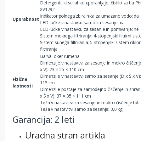
Detergenti, ki se lahko uporabljajo: čistilo za tla Phi
XV1792
Indikator polnega zbiralnika za umazano vodo: da
Uporabnost
LED-lučke v nastavku samo za sesanje: da
LED-lučke v nastavku za sesanje in pomivanje: ne
Sistem mokrega filtriranja: 4-stopenjski filtrirni sis
Sistem suhega filtriranja: 5-stopenjski sistem cikl
filtriranja
Barva: oker rumena
Dimenzije v nastavitvi za sesanje in mokro čiščenje
x V): 23 × 25 × 110 cm
Dimenzije v nastavitvi samo za sesanje (D x Š x V):
Fizične
115 cm
lastnosti
Dimenzije postaje za samodejno čiščenje in shran
x Š x V): 37 × 35 × 111 cm
Teža v nastavitvi za sesanje in mokro čiščenje tal: 
Teža v nastavitvi samo za sesanje: 3,0 kg
Garancija: 2 leti
Uradna stran artikla