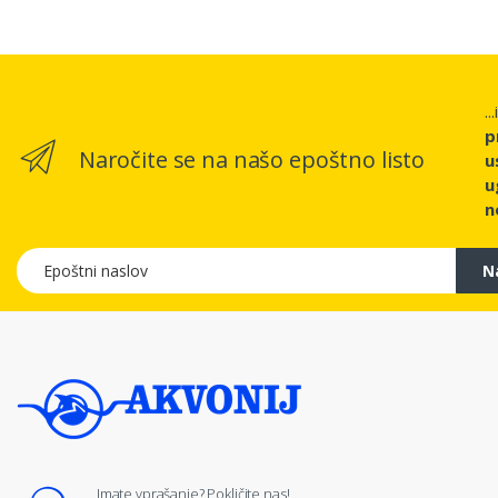
..
p
Naročite se na našo epoštno listo
u
u
n
Epoštni naslov
N
Imate vprašanje? Pokličite nas!