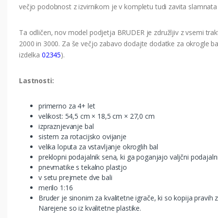
večjo podobnost z izvirnikom je v kompletu tudi zavita slamnata 
Ta odličen, nov model podjetja BRUDER je združljiv z vsemi trakto
2000 in 3000. Za še večjo zabavo dodajte dodatke za okrogle bal
izdelka
02345
).
Lastnosti:
primerno za 4+ let
velikost: 54,5 cm × 18,5 cm × 27,0 cm
izpraznjevanje bal
sistem za rotacijsko ovijanje
velika loputa za vstavljanje okroglih bal
preklopni podajalnik sena, ki ga poganjajo valjčni podajalni
pnevmatike s tekalno plastjo
v setu prejmete dve bali
merilo 1:16
Bruder je sinonim za kvalitetne igrače, ki so kopija pravih
Narejene so iz kvalitetne plastike.