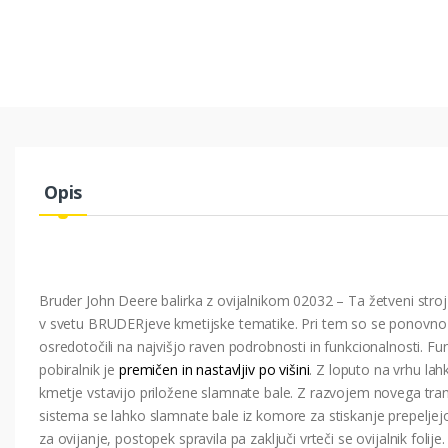
Opis
Bruder John Deere balirka z ovijalnikom 02032 – Ta žetveni stroj
v svetu BRUDERjeve kmetijske tematike. Pri tem so se ponovno
osredotočili na najvišjo raven podrobnosti in funkcionalnosti. Fu
pobiralnik je
premičen in nastavljiv po višini
. Z loputo na vrhu lah
kmetje vstavijo priložene slamnate bale. Z razvojem novega tr
sistema se lahko slamnate bale iz komore za stiskanje prepeljej
za ovijanje, postopek spravila pa zaključi vrteči se ovijalnik folije