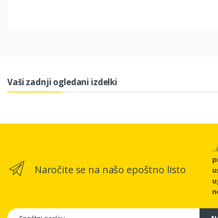
Vaši zadnji ogledani izdelki
..
p
Naročite se na našo epoštno listo
u
u
n
Epoštni naslov